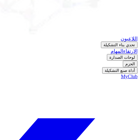
اللاعبون
تحدي بناء التشكيلة
الارتقاء
المهام
لوحات الصدارة
الحزم
أداة صنع التشكيلة
MyClub