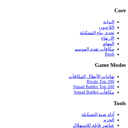
Core
البداية
اللاعبون
تحدي بناء التشكيلة
الارتقاء
المهام
مكافآت تقدم الموسم
Rush
Game Modes
نهائيات الأبطال المكافآت
Rivals Top 200
Squad Battles Top 200
مكافآت Squad Battles
Tools
أداة صنع التشكيلة
الحزم
عناصر قابلة للاستهلاك