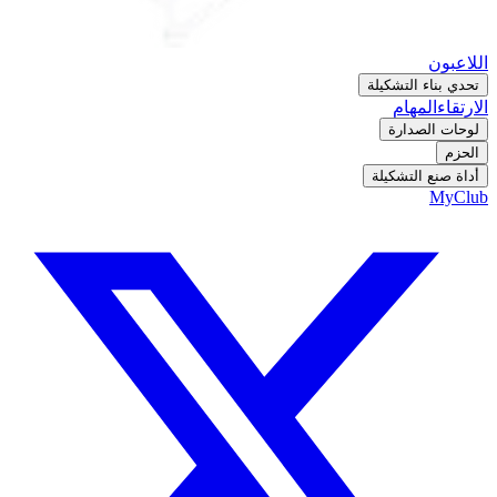
اللاعبون
تحدي بناء التشكيلة
الارتقاء
المهام
لوحات الصدارة
الحزم
أداة صنع التشكيلة
MyClub