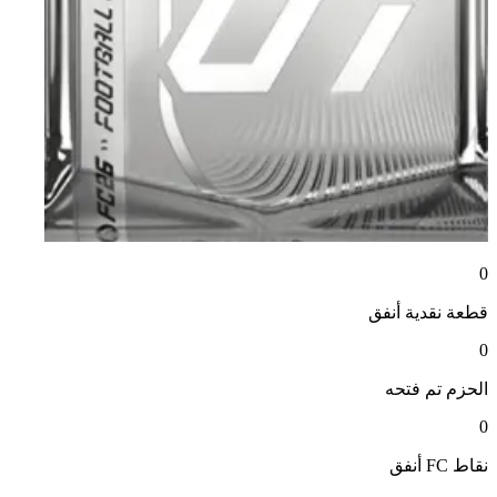
0
قطعة نقدية
أنفق
0
الحزم
تم فتحه
0
نقاط FC
أنفق