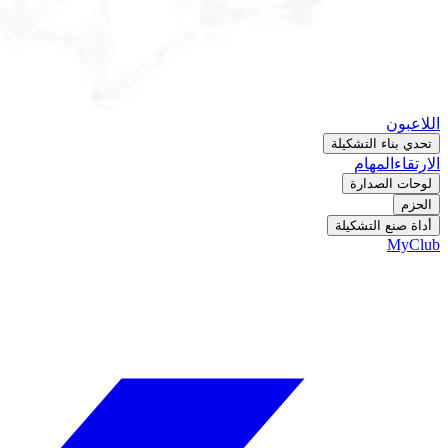
اللاعبون
تحدي بناء التشكيلة
الارتقاء
المهام
لوحات الصدارة
الحزم
أداة صنع التشكيلة
MyClub