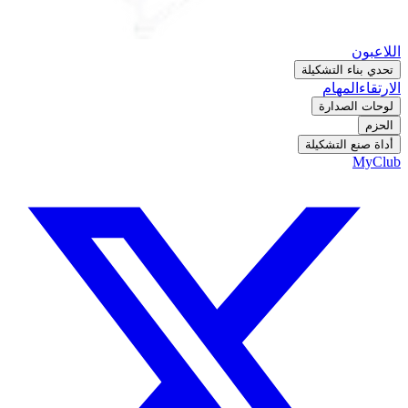
اللاعبون
تحدي بناء التشكيلة
الارتقاء
المهام
لوحات الصدارة
الحزم
أداة صنع التشكيلة
MyClub