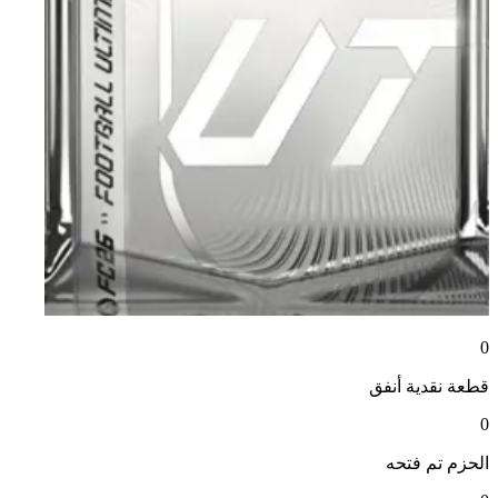
0
قطعة نقدية
أنفق
0
الحزم
تم فتحه