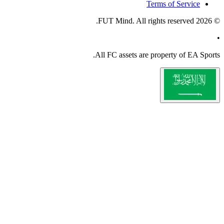
All
FC
a