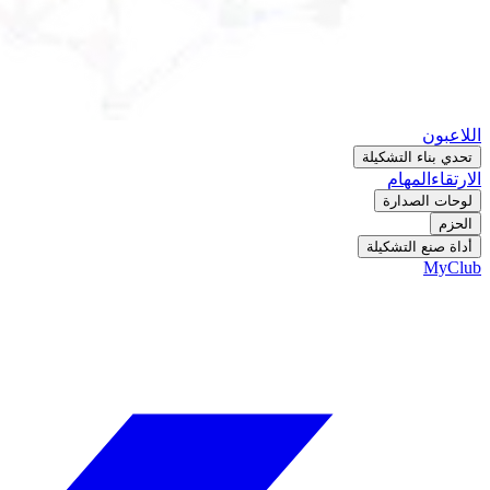
اللاعبون
تحدي بناء التشكيلة
الارتقاء
المهام
لوحات الصدارة
الحزم
أداة صنع التشكيلة
MyClub