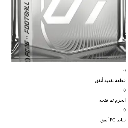
0
قطعة نقدية
أنفق
0
الحزم
تم فتحه
0
نقاط FC
أنفق