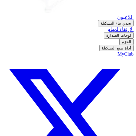
اللاعبون
تحدي بناء التشكيلة
الارتقاء
المهام
لوحات الصدارة
الحزم
أداة صنع التشكيلة
MyClub