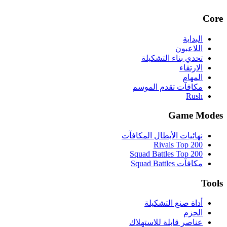
Core
البداية
اللاعبون
تحدي بناء التشكيلة
الارتقاء
المهام
مكافآت تقدم الموسم
Rush
Game Modes
نهائيات الأبطال المكافآت
Rivals Top 200
Squad Battles Top 200
مكافآت Squad Battles
Tools
أداة صنع التشكيلة
الحزم
عناصر قابلة للاستهلاك