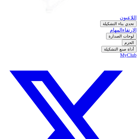
اللاعبون
تحدي بناء التشكيلة
الارتقاء
المهام
لوحات الصدارة
الحزم
أداة صنع التشكيلة
MyClub