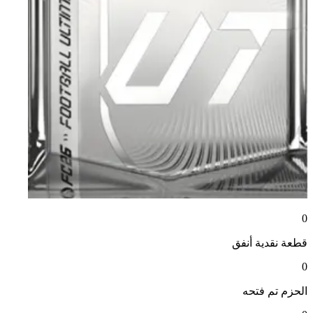
0
قطعة نقدية
أنفق
0
الحزم
تم فتحه