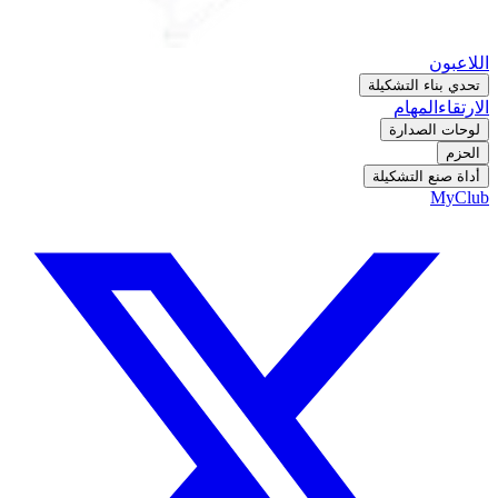
اللاعبون
تحدي بناء التشكيلة
الارتقاء
المهام
لوحات الصدارة
الحزم
أداة صنع التشكيلة
MyClub