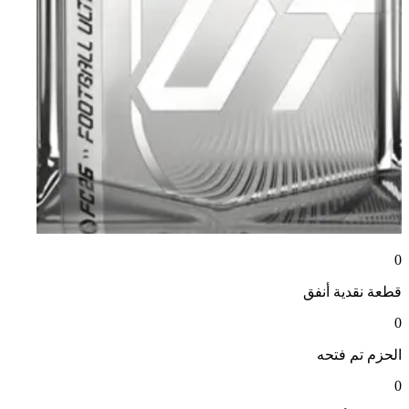
0
قطعة نقدية
أنفق
0
الحزم
تم فتحه
0