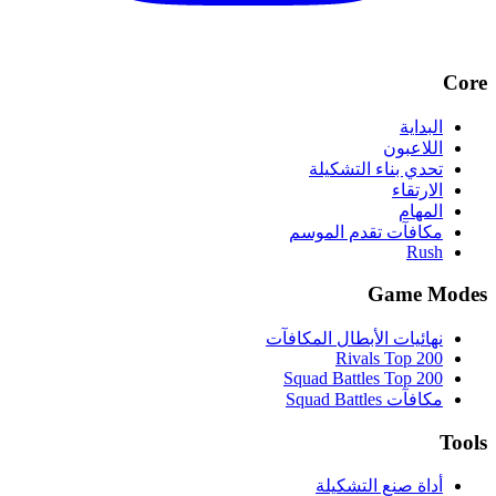
Core
البداية
اللاعبون
تحدي بناء التشكيلة
الارتقاء
المهام
مكافآت تقدم الموسم
Rush
Game Modes
نهائيات الأبطال المكافآت
Rivals Top 200
Squad Battles Top 200
مكافآت Squad Battles
Tools
أداة صنع التشكيلة