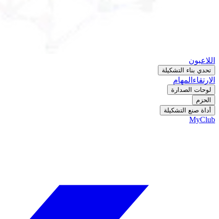
اللاعبون
تحدي بناء التشكيلة
الارتقاء
المهام
لوحات الصدارة
الحزم
أداة صنع التشكيلة
MyClub