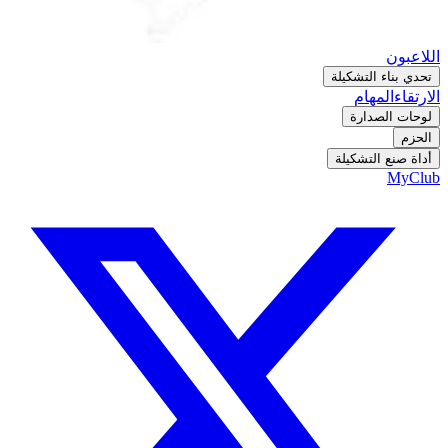
اللاعبون
تحدي بناء التشكيلة
الارتقاء
المهام
لوحات الصدارة
الحزم
أداة صنع التشكيلة
MyClub