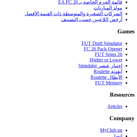
قائمة الحزم الخاصة بـ EA FC 26
مولد المباريات
الشركات الصغيرة والمتوسطة ذات القيمة الأفضل
أرخص اللاعبين حسب التصنيف
Games
FUT Draft Simulator
FC 26 Pack Opener
FUT Spins 26
Higher or Lower
اختيار عنصر Simulator
أيقونة Roulette
الأبطال Roulette
FUT Memory
Resources
Articles
Company
MyClub.gg
اتصل