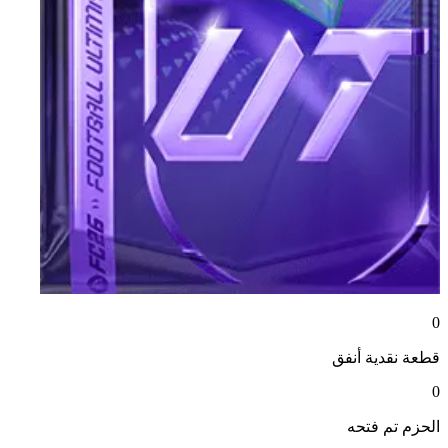
0
قطعة نقدية
أنفق
0
الحزم
تم فتحه