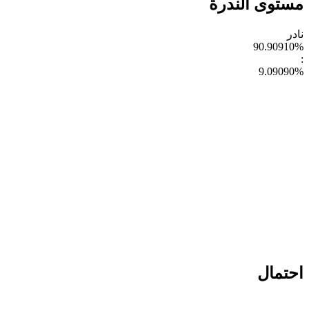
مستوى الندرة
نادر
90.90910
%
:
9.09090
%
احتمال