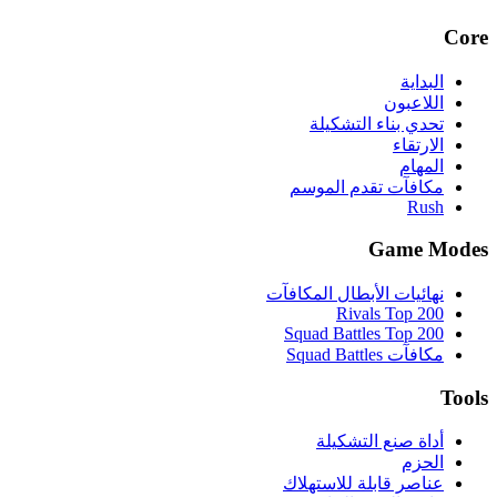
Core
البداية
اللاعبون
تحدي بناء التشكيلة
الارتقاء
المهام
مكافآت تقدم الموسم
Rush
Game Modes
نهائيات الأبطال المكافآت
Rivals Top 200
Squad Battles Top 200
مكافآت Squad Battles
Tools
أداة صنع التشكيلة
الحزم
عناصر قابلة للاستهلاك