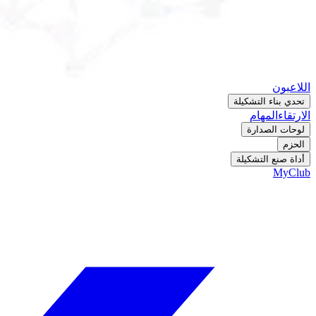
اللاعبون
تحدي بناء التشكيلة
الارتقاء
المهام
لوحات الصدارة
الحزم
أداة صنع التشكيلة
MyClub