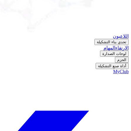
اللاعبون
تحدي بناء التشكيلة
الارتقاء
المهام
لوحات الصدارة
الحزم
أداة صنع التشكيلة
MyClub