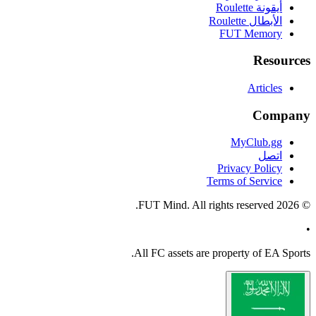
All
FC
a