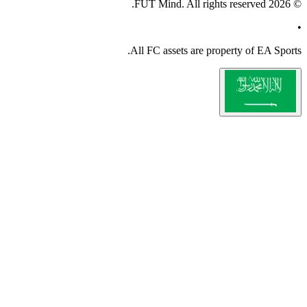
All
FC
a