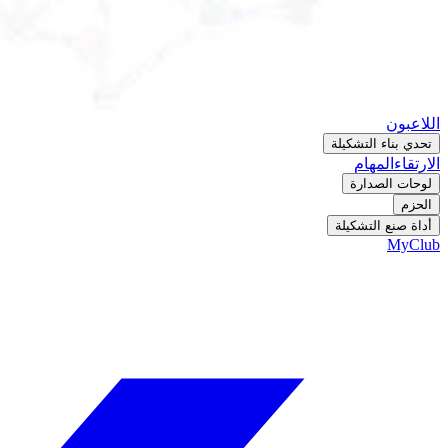
اللاعبون
تحدي بناء التشكيلة
الارتقاء
المهام
لوحات الصدارة
الحزم
أداة صنع التشكيلة
MyClub