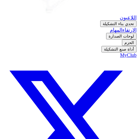
اللاعبون
تحدي بناء التشكيلة
الارتقاء
المهام
لوحات الصدارة
الحزم
أداة صنع التشكيلة
MyClub