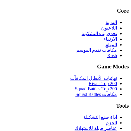
Core
البداية
اللاعبون
تحدي بناء التشكيلة
الارتقاء
المهام
مكافآت تقدم الموسم
Rush
Game Modes
نهائيات الأبطال المكافآت
Rivals Top 200
Squad Battles Top 200
مكافآت Squad Battles
Tools
أداة صنع التشكيلة
الحزم
عناصر قابلة للاستهلاك