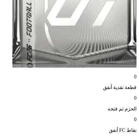
0
قطعة نقدية
أنفق
0
الحزم
تم فتحه
0
نقاط FC
أنفق