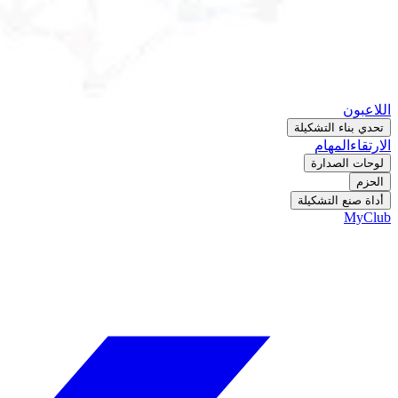
اللاعبون
تحدي بناء التشكيلة
الارتقاء
المهام
لوحات الصدارة
الحزم
أداة صنع التشكيلة
MyClub