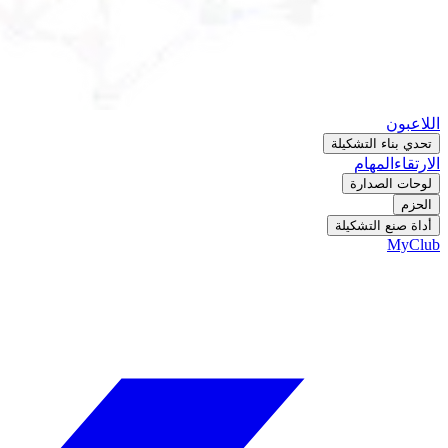
اللاعبون
تحدي بناء التشكيلة
الارتقاء
المهام
لوحات الصدارة
الحزم
أداة صنع التشكيلة
MyClub