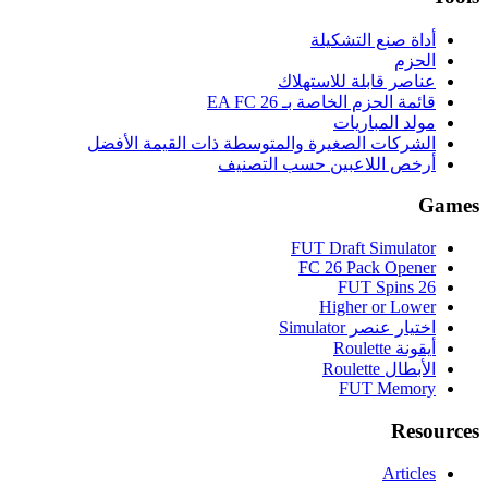
أداة صنع التشكيلة
الحزم
عناصر قابلة للاستهلاك
قائمة الحزم الخاصة بـ EA FC 26
مولد المباريات
الشركات الصغيرة والمتوسطة ذات القيمة الأفضل
أرخص اللاعبين حسب التصنيف
Games
FUT Draft Simulator
FC 26 Pack Opener
FUT Spins 26
Higher or Lower
اختيار عنصر Simulator
أيقونة Roulette
الأبطال Roulette
FUT Memory
Resources
Articles