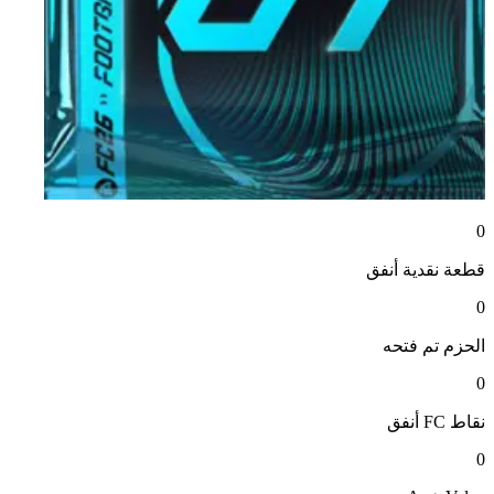
0
قطعة نقدية
أنفق
0
الحزم
تم فتحه
0
نقاط FC
أنفق
0