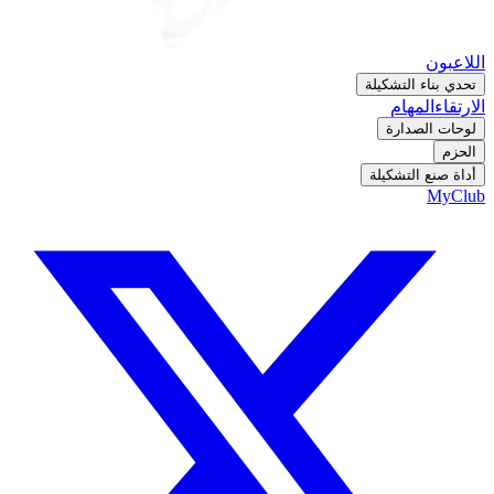
اللاعبون
تحدي بناء التشكيلة
الارتقاء
المهام
لوحات الصدارة
الحزم
أداة صنع التشكيلة
MyClub