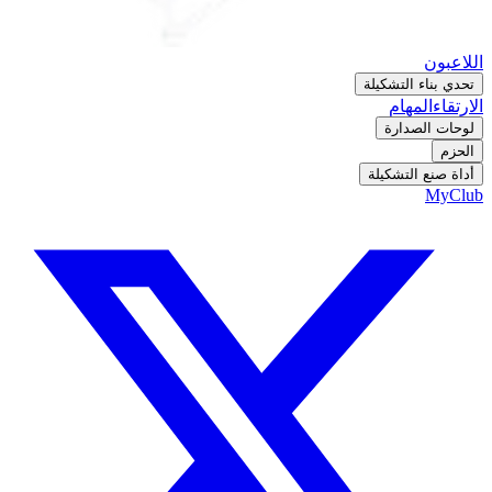
اللاعبون
تحدي بناء التشكيلة
الارتقاء
المهام
لوحات الصدارة
الحزم
أداة صنع التشكيلة
MyClub