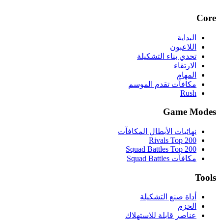
Core
البداية
اللاعبون
تحدي بناء التشكيلة
الارتقاء
المهام
مكافآت تقدم الموسم
Rush
Game Modes
نهائيات الأبطال المكافآت
Rivals Top 200
Squad Battles Top 200
مكافآت Squad Battles
Tools
أداة صنع التشكيلة
الحزم
عناصر قابلة للاستهلاك