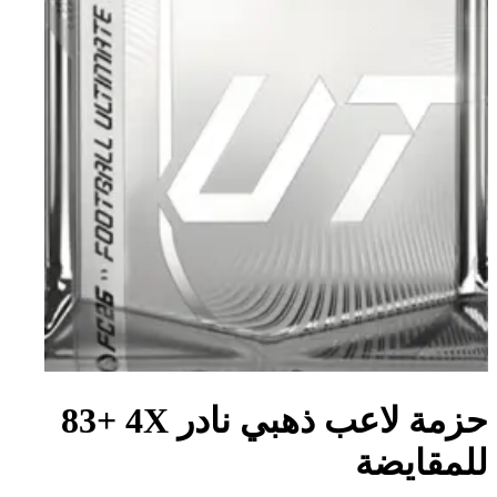
حزمة لاعب ذهبي نادر X‏4 +83
للمقايضة