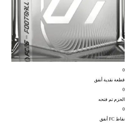
0
قطعة نقدية
أنفق
0
الحزم
تم فتحه
0
نقاط FC
أنفق