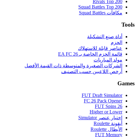
Rivals Top 200
Squad Battles Top 200
مكافآت Squad Battles
Tools
أداة صنع التشكيلة
الحزم
عناصر قابلة للاستهلاك
قائمة الحزم الخاصة بـ EA FC 26
مولد المباريات
الشركات الصغيرة والمتوسطة ذات القيمة الأفضل
أرخص اللاعبين حسب التصنيف
Games
FUT Draft Simulator
FC 26 Pack Opener
FUT Spins 26
Higher or Lower
اختيار عنصر Simulator
أيقونة Roulette
الأبطال Roulette
FUT Memory