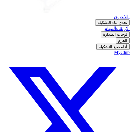
اللاعبون
تحدي بناء التشكيلة
الارتقاء
المهام
لوحات الصدارة
الحزم
أداة صنع التشكيلة
MyClub