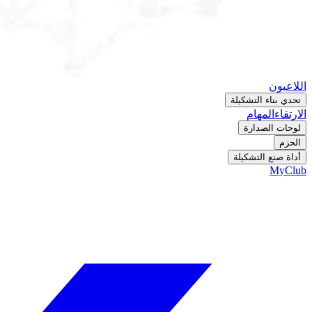
اللاعبون
تحدي بناء التشكيلة
الارتقاء
المهام
لوحات الصدارة
الحزم
أداة صنع التشكيلة
MyClub