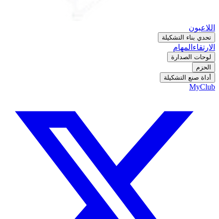
اللاعبون
تحدي بناء التشكيلة
الارتقاء
المهام
لوحات الصدارة
الحزم
أداة صنع التشكيلة
MyClub