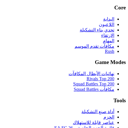
Core
البداية
اللاعبون
تحدي بناء التشكيلة
الارتقاء
المهام
مكافآت تقدم الموسم
Rush
Game Modes
نهائيات الأبطال المكافآت
Rivals Top 200
Squad Battles Top 200
مكافآت Squad Battles
Tools
أداة صنع التشكيلة
الحزم
عناصر قابلة للاستهلاك
قائمة الحزم الخاصة بـ EA FC 26