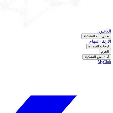
اللاعبون
تحدي بناء التشكيلة
الارتقاء
المهام
لوحات الصدارة
الحزم
أداة صنع التشكيلة
MyClub