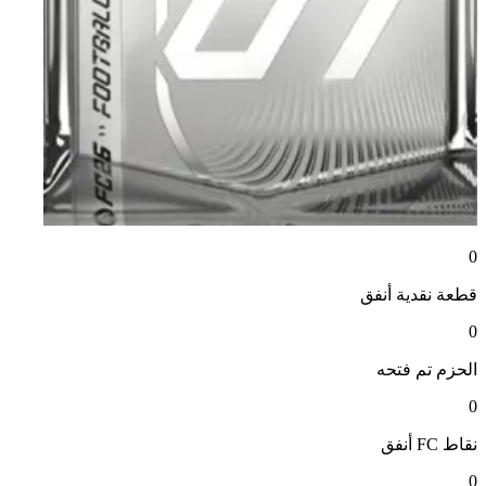
0
قطعة نقدية
أنفق
0
الحزم
تم فتحه
0
نقاط FC
أنفق
0