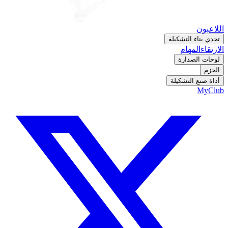
اللاعبون
تحدي بناء التشكيلة
الارتقاء
المهام
لوحات الصدارة
الحزم
أداة صنع التشكيلة
MyClub