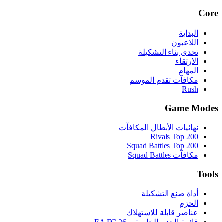
Core
البداية
اللاعبون
تحدي بناء التشكيلة
الارتقاء
المهام
مكافآت تقدم الموسم
Rush
Game Modes
نهائيات الأبطال المكافآت
Rivals Top 200
Squad Battles Top 200
مكافآت Squad Battles
Tools
أداة صنع التشكيلة
الحزم
عناصر قابلة للاستهلاك
قائمة الحزم الخاصة بـ EA FC 26