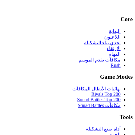
Core
البداية
اللاعبون
تحدي بناء التشكيلة
الارتقاء
المهام
مكافآت تقدم الموسم
Rush
Game Modes
نهائيات الأبطال المكافآت
Rivals Top 200
Squad Battles Top 200
مكافآت Squad Battles
Tools
أداة صنع التشكيلة
الحزم