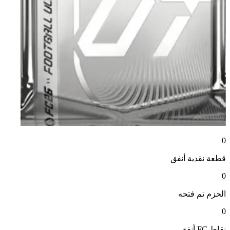
0
قطعة نقدية
أنفق
0
الحزم
تم فتحه
0
نقاط FC
أنفق