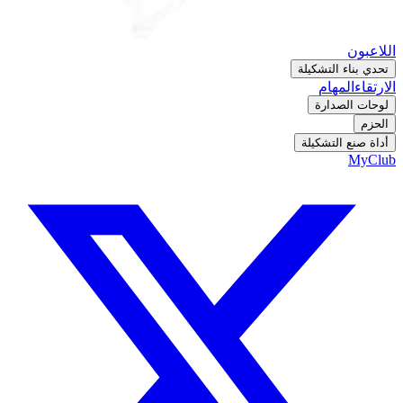
اللاعبون
تحدي بناء التشكيلة
الارتقاء
المهام
لوحات الصدارة
الحزم
أداة صنع التشكيلة
MyClub