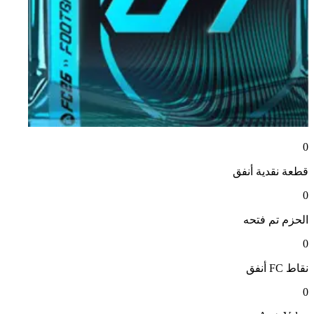
0
قطعة نقدية
أنفق
0
الحزم
تم فتحه
0
نقاط FC
أنفق
0