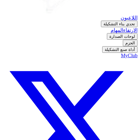
اللاعبون
تحدي بناء التشكيلة
الارتقاء
المهام
لوحات الصدارة
الحزم
أداة صنع التشكيلة
MyClub