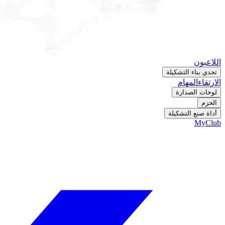
اللاعبون
تحدي بناء التشكيلة
الارتقاء
المهام
لوحات الصدارة
الحزم
أداة صنع التشكيلة
MyClub