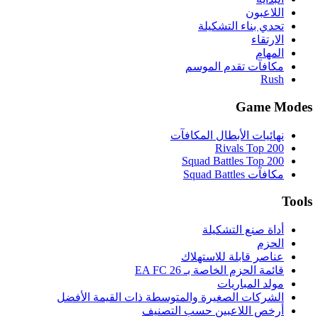
اللاعبون
تحدي بناء التشكيلة
الارتقاء
المهام
مكافآت تقدم الموسم
Rush
Game Modes
نهائيات الأبطال المكافآت
Rivals Top 200
Squad Battles Top 200
مكافآت Squad Battles
Tools
أداة صنع التشكيلة
الحزم
عناصر قابلة للاستهلاك
قائمة الحزم الخاصة بـ EA FC 26
مولد المباريات
الشركات الصغيرة والمتوسطة ذات القيمة الأفضل
أرخص اللاعبين حسب التصنيف