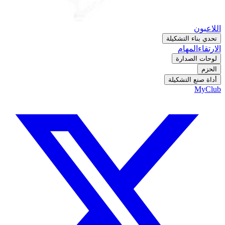
اللاعبون
تحدي بناء التشكيلة
الارتقاء
المهام
لوحات الصدارة
الحزم
أداة صنع التشكيلة
MyClub