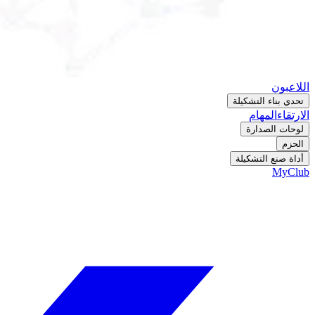
اللاعبون
تحدي بناء التشكيلة
الارتقاء
المهام
لوحات الصدارة
الحزم
أداة صنع التشكيلة
MyClub