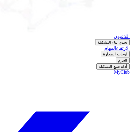
اللاعبون
تحدي بناء التشكيلة
الارتقاء
المهام
لوحات الصدارة
الحزم
أداة صنع التشكيلة
MyClub