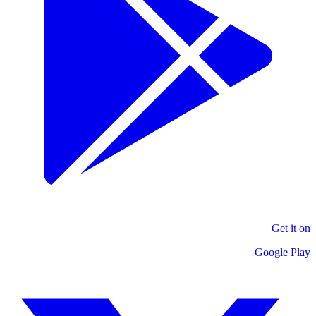
Get it on
Google Play