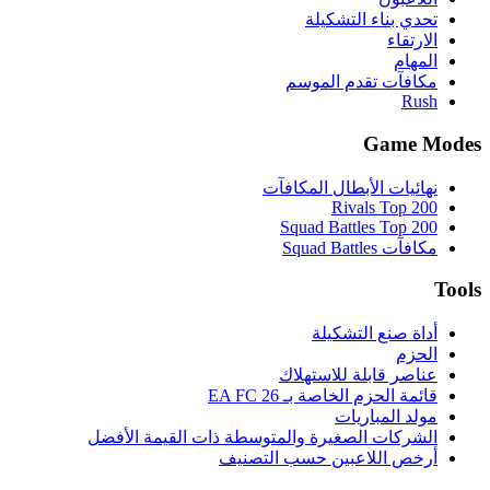
تحدي بناء التشكيلة
الارتقاء
المهام
مكافآت تقدم الموسم
Rush
Game Modes
نهائيات الأبطال المكافآت
Rivals Top 200
Squad Battles Top 200
مكافآت Squad Battles
Tools
أداة صنع التشكيلة
الحزم
عناصر قابلة للاستهلاك
قائمة الحزم الخاصة بـ EA FC 26
مولد المباريات
الشركات الصغيرة والمتوسطة ذات القيمة الأفضل
أرخص اللاعبين حسب التصنيف