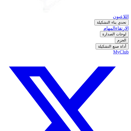
اللاعبون
تحدي بناء التشكيلة
الارتقاء
المهام
لوحات الصدارة
الحزم
أداة صنع التشكيلة
MyClub