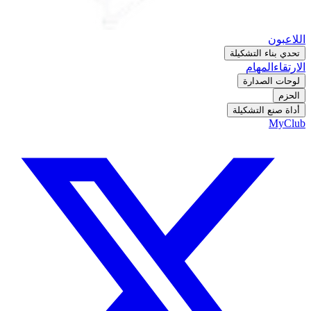
اللاعبون
تحدي بناء التشكيلة
الارتقاء
المهام
لوحات الصدارة
الحزم
أداة صنع التشكيلة
MyClub