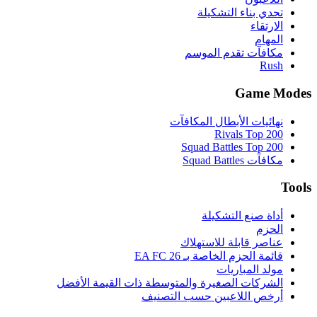
تحدي بناء التشكيلة
الارتقاء
المهام
مكافآت تقدم الموسم
Rush
Game Modes
نهائيات الأبطال المكافآت
Rivals Top 200
Squad Battles Top 200
مكافآت Squad Battles
Tools
أداة صنع التشكيلة
الحزم
عناصر قابلة للاستهلاك
قائمة الحزم الخاصة بـ EA FC 26
مولد المباريات
الشركات الصغيرة والمتوسطة ذات القيمة الأفضل
أرخص اللاعبين حسب التصنيف