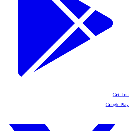
Get it on
Google Play