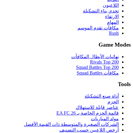
اللاعبون
تحدي بناء التشكيلة
الارتقاء
المهام
مكافآت تقدم الموسم
Rush
Game Modes
نهائيات الأبطال المكافآت
Rivals Top 200
Squad Battles Top 200
مكافآت Squad Battles
Tools
أداة صنع التشكيلة
الحزم
عناصر قابلة للاستهلاك
قائمة الحزم الخاصة بـ EA FC 26
مولد المباريات
الشركات الصغيرة والمتوسطة ذات القيمة الأفضل
أرخص اللاعبين حسب التصنيف