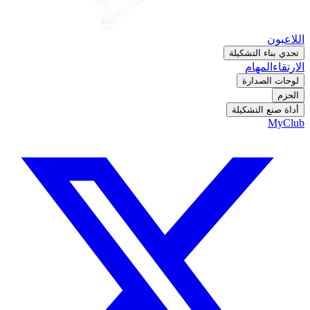
اللاعبون
تحدي بناء التشكيلة
الارتقاء
المهام
لوحات الصدارة
الحزم
أداة صنع التشكيلة
MyClub