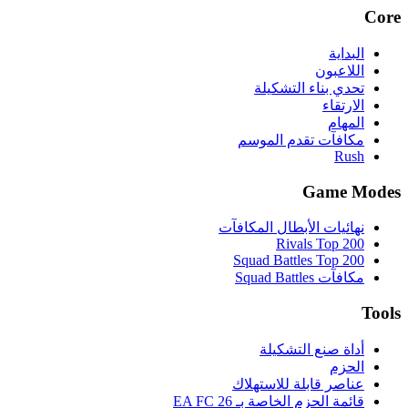
Core
البداية
اللاعبون
تحدي بناء التشكيلة
الارتقاء
المهام
مكافآت تقدم الموسم
Rush
Game Modes
نهائيات الأبطال المكافآت
Rivals Top 200
Squad Battles Top 200
مكافآت Squad Battles
Tools
أداة صنع التشكيلة
الحزم
عناصر قابلة للاستهلاك
قائمة الحزم الخاصة بـ EA FC 26