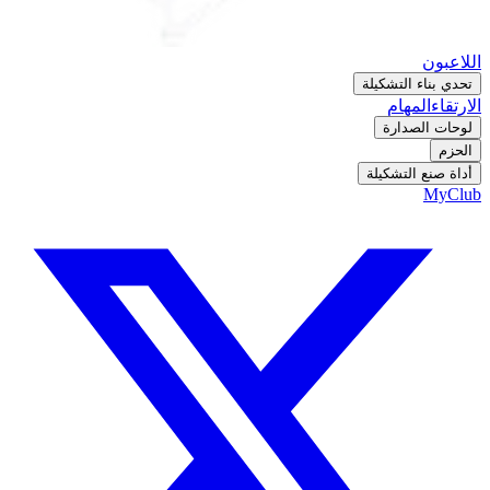
اللاعبون
تحدي بناء التشكيلة
الارتقاء
المهام
لوحات الصدارة
الحزم
أداة صنع التشكيلة
MyClub