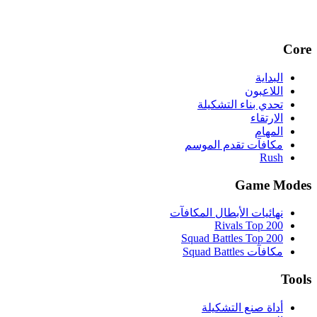
Core
البداية
اللاعبون
تحدي بناء التشكيلة
الارتقاء
المهام
مكافآت تقدم الموسم
Rush
Game Modes
نهائيات الأبطال المكافآت
Rivals Top 200
Squad Battles Top 200
مكافآت Squad Battles
Tools
أداة صنع التشكيلة