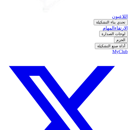
اللاعبون
تحدي بناء التشكيلة
الارتقاء
المهام
لوحات الصدارة
الحزم
أداة صنع التشكيلة
MyClub