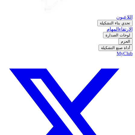
اللاعبون
تحدي بناء التشكيلة
الارتقاء
المهام
لوحات الصدارة
الحزم
أداة صنع التشكيلة
MyClub