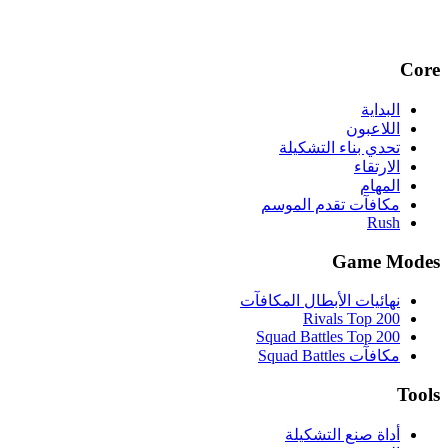
Core
البداية
اللاعبون
تحدي بناء التشكيلة
الارتقاء
المهام
مكافآت تقدم الموسم
Rush
Game Modes
نهائيات الأبطال المكافآت
Rivals Top 200
Squad Battles Top 200
مكافآت Squad Battles
Tools
أداة صنع التشكيلة