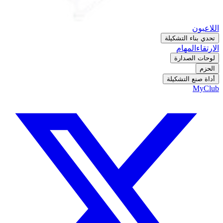
اللاعبون
تحدي بناء التشكيلة
الارتقاء
المهام
لوحات الصدارة
الحزم
أداة صنع التشكيلة
MyClub