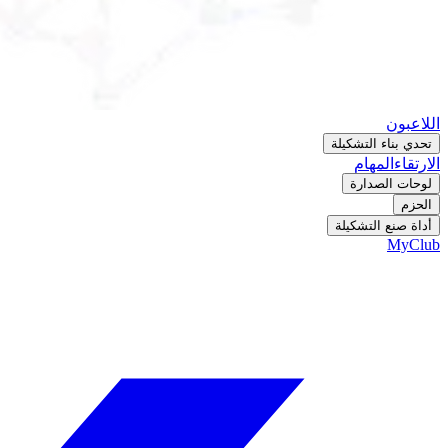
اللاعبون
تحدي بناء التشكيلة
الارتقاء
المهام
لوحات الصدارة
الحزم
أداة صنع التشكيلة
MyClub