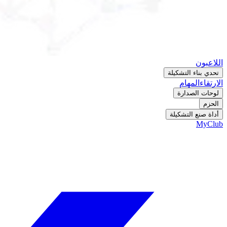
اللاعبون
تحدي بناء التشكيلة
الارتقاء
المهام
لوحات الصدارة
الحزم
أداة صنع التشكيلة
MyClub