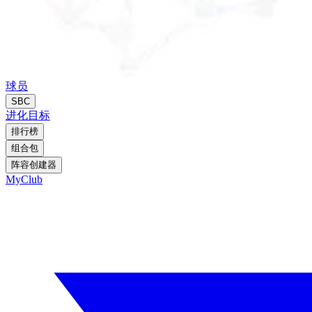
球员
SBC
进化
目标
排行榜
组合包
阵容创建器
MyClub