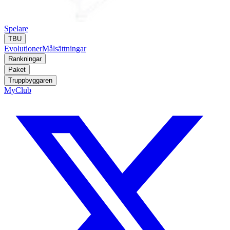
Spelare
TBU
Evolutioner
Målsättningar
Rankningar
Paket
Truppbyggaren
MyClub