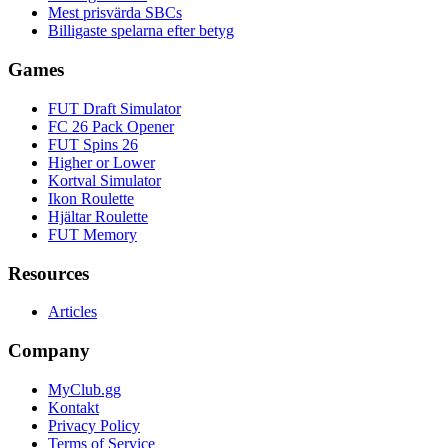
Mest prisvärda SBCs
Billigaste spelarna efter betyg
Games
FUT Draft Simulator
FC 26 Pack Opener
FUT Spins 26
Higher or Lower
Kortval Simulator
Ikon Roulette
Hjältar Roulette
FUT Memory
Resources
Articles
Company
MyClub.gg
Kontakt
Privacy Policy
Terms of Service