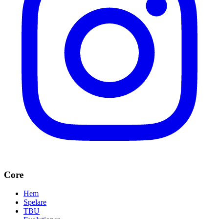
Core
Hem
Spelare
TBU