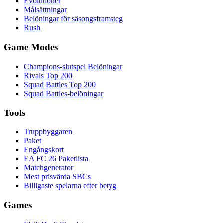
Evolutioner
Målsättningar
Belöningar för säsongsframsteg
Rush
Game Modes
Champions-slutspel Belöningar
Rivals Top 200
Squad Battles Top 200
Squad Battles-belöningar
Tools
Truppbyggaren
Paket
Engångskort
EA FC 26 Paketlista
Matchgenerator
Mest prisvärda SBCs
Billigaste spelarna efter betyg
Games