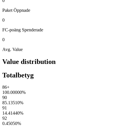
0
Paket
Öppnade
0
FC-poäng
Spenderade
0
Avg. Value
Value distribution
Totalbetyg
86+
100.00000
%
90
85.13510
%
91
14.41440
%
92
0.45050
%