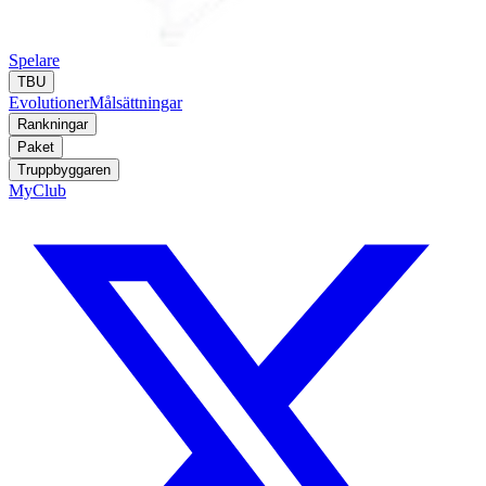
Spelare
TBU
Evolutioner
Målsättningar
Rankningar
Paket
Truppbyggaren
MyClub