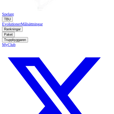
Spelare
TBU
Evolutioner
Målsättningar
Rankningar
Paket
Truppbyggaren
MyClub