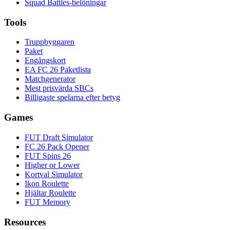
Squad Battles-belöningar
Tools
Truppbyggaren
Paket
Engångskort
EA FC 26 Paketlista
Matchgenerator
Mest prisvärda SBCs
Billigaste spelarna efter betyg
Games
FUT Draft Simulator
FC 26 Pack Opener
FUT Spins 26
Higher or Lower
Kortval Simulator
Ikon Roulette
Hjältar Roulette
FUT Memory
Resources