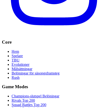
Core
Hem
Spelare
TBU
Evolutioner
Målsättningar
Belöningar för säsongsframsteg
Rush
Game Modes
Champions-slutspel Belöningar
Rivals Top 200
Squad Battles Top 200