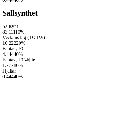
Sällsynthet
Sällsynt
83.11110
%
Veckans lag (TOTW)
10.22220
%
Fantasy FC
4.44440
%
Fantasy FC-hjlte
1.77780
%
Hjältar
0.44440
%