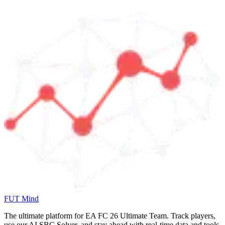
FUT Mind
The ultimate platform for EA FC
26
Ultimate Team. Track players,
use our AI SBC Solver, and stay ahead with real-time data and tools.