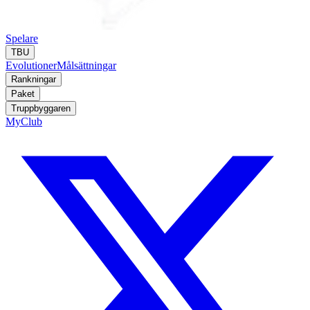
Spelare
TBU
Evolutioner
Målsättningar
Rankningar
Paket
Truppbyggaren
MyClub