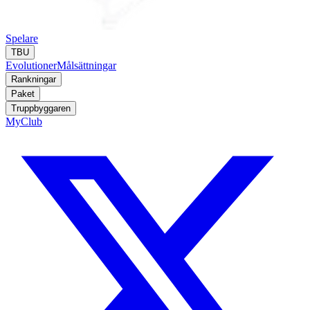
Spelare
TBU
Evolutioner
Målsättningar
Rankningar
Paket
Truppbyggaren
MyClub