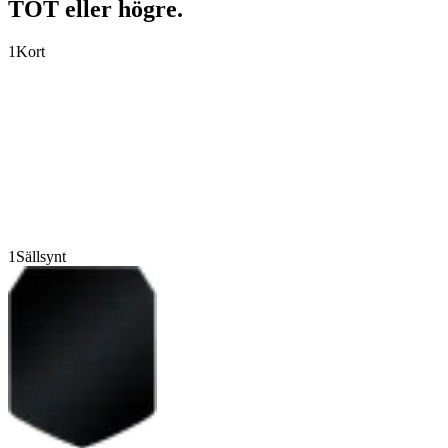
TOT eller högre.
1
Kort
1
Sällsynt