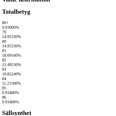
Totalbetyg
86+
0.93000
%
79
14.95330
%
80
14.95330
%
81
18.69160
%
82
21.49530
%
83
16.82240
%
84
11.21500
%
85
0.93460
%
86
0.93460
%
Sällsynthet