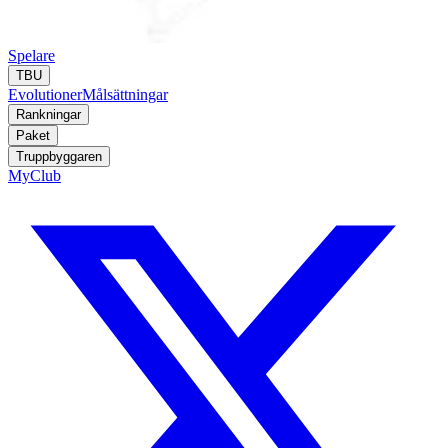
Spelare
TBU
Evolutioner
Målsättningar
Rankningar
Paket
Truppbyggaren
MyClub