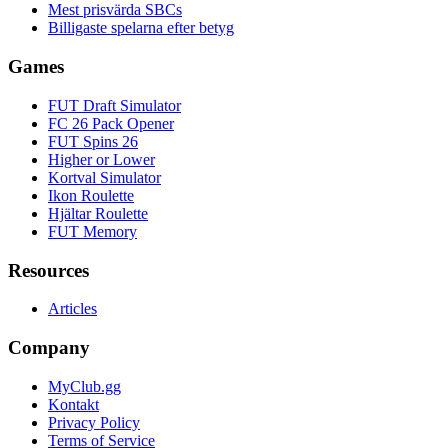
Mest prisvärda SBCs
Billigaste spelarna efter betyg
Games
FUT Draft Simulator
FC 26 Pack Opener
FUT Spins 26
Higher or Lower
Kortval Simulator
Ikon Roulette
Hjältar Roulette
FUT Memory
Resources
Articles
Company
MyClub.gg
Kontakt
Privacy Policy
Terms of Service