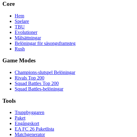
Core
Hem
Spelare
TBU
Evolutioner
Målsättningar
Belöningar för säsongsframsteg
Rush
Game Modes
Champions-slutspel Belöningar
Rivals Top 200
Squad Battles Top 200
Squad Battles-belöningar
Tools
Truppbyggaren
Paket
Engångskort
EA FC 26 Paketlista
Matchgenerator