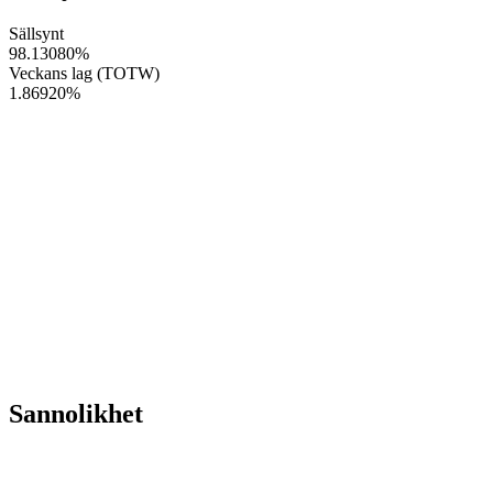
Sällsynt
98.13080
%
Veckans lag (TOTW)
1.86920
%
Sannolikhet