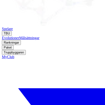
Spelare
TBU
Evolutioner
Målsättningar
Rankningar
Paket
Truppbyggaren
MyClub