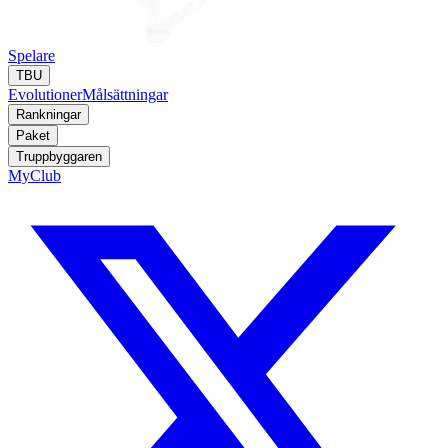
Spelare
TBU
Evolutioner
Målsättningar
Rankningar
Paket
Truppbyggaren
MyClub