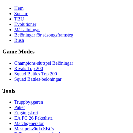
Hem
Spelare
TBU
Evolutioner
Målsättningar
Belöningar för säsongsframsteg
Rush
Game Modes
Champions-slutspel Belöningar
Rivals Top 200
Squad Battles Top 200
Squad Battles-belöningar
Tools
Truppbyggaren
Paket
Engångskort
EA FC 26 Paketlista
Matchgenerator
Mest prisvärda SBCs